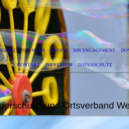
DERRECHTE
NEWS
PRESSE
IHR ENGAGEMENT
DO
KONTAKT
IMPRESSUM
DATENSCHUTZ
derschutzbund Ortsverband We