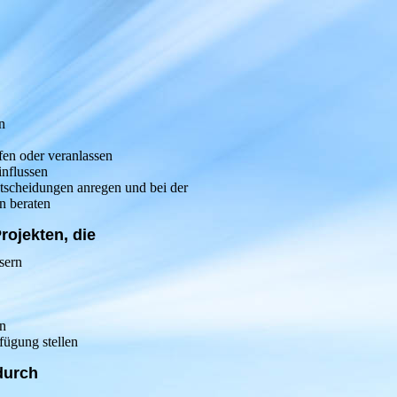
n
en oder veranlassen
influssen
ntscheidungen anregen und bei der
n beraten
rojekten, die
sern
en
fügung stellen
durch